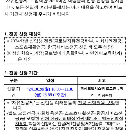
‘
자유전공제
’
로 입학한
2024
학번 학생들의 전공 신청을 실시합
니다
.
모든 신입생 여러분들께서는 아래 내용을 참고하여 반드
시 기간내 신청해 주시기 바랍니다
.
1.
전공 신청 대상자
∘
2024
학번 신입생 전원
(
글로벌자유전공학부
,
사회체육전공
,
스포츠재활전공
,
항공서비스전공 신입생 모두 해당
)
※
성인학습자과정
(
글로벌미래융합학부
,
시민영어교육학과
)
은 제외
2.
전공 신청 기간
구분
일정
비고
신청 기
학생포털시스템 로그인
→
학
‘24.10.28(
월
)
10:00
~ 11.8.
(
금
)
23:59 (2
주간
)
간
적
→
전공관리
∘
‘
자유전공제
’
는 신입생 여러분들의
전공 선택권을 보장
합
니다
.
-
별도 모집전공
(
사회체육전공
·
스포츠재활전공
·
항공서비스전
공
)
을 포함한
전체
전공에의 배정
인원 제한 또는 별도 선발 절
차 없이
학생이 신청하는 전공
(
제
1
전공
및
제
2
전공
)
이 그대로
배
정되며
,
이후
4
학년
2
학기 진급 전까지 매학기 전공을 변경할