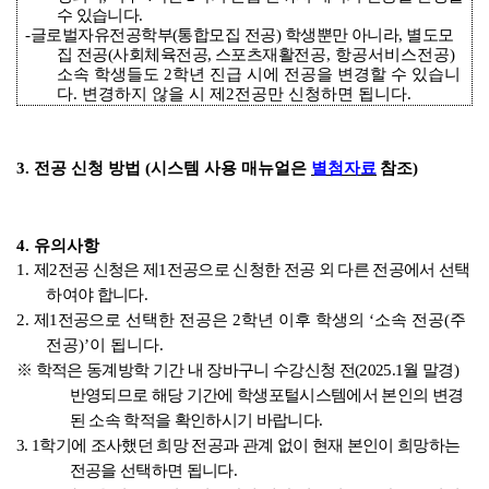
수 있습
니다
.
-
글로벌자유전공학부
(
통합모집 전공
)
학생뿐만 아니라
,
별도모
집 전공
(
사회체육전공
,
스포츠재활
전공
,
항공서비스전공
)
소속 학생들도
2
학년 진급 시에 전공을 변경할 수 있습니
다
.
변경하지 않을 시 제
2
전공만 신청하면 됩니다
.
3.
전공 신청 방법
(
시스템 사용 매뉴얼은
별첨자료
참조
)
4.
유의사항
1.
제
2
전공 신청은 제
1
전공으로 신청한 전공 외 다른 전공에서 선택
하여야 합니다
.
2.
제
1
전공
으로 선택한 전공은
2
학년 이후 학생의
‘
소속 전공
(
주
전공
)’
이 됩니다
.
※
학적은 동계방학 기간 내 장바구니 수강신청 전
(2025.1
월 말경
)
반영되므로 해당 기간에 학생포털시스템에서 본인의 변경
된 소속 학적을 확인하시기 바랍니다
.
3. 1
학기에 조사했던 희망 전공과 관계 없이 현재 본인이 희망하는
전공을 선택하면 됩니다
.